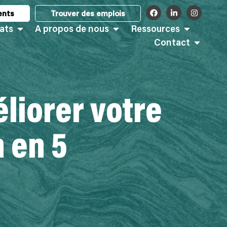
ents
Trouver des emplois
ats
A propos de nous
Ressources
Contact
liorer votre
n en 5