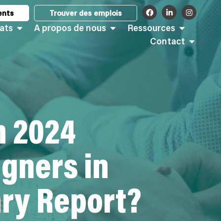
ents
Trouver des emplois
ats
A propos de nous
Ressources
Contact
n 2024
igners in
ry Report?